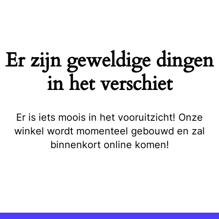
Naar
de
inhoud
springen
Er zijn geweldige dingen
in het verschiet
Er is iets moois in het vooruitzicht! Onze
winkel wordt momenteel gebouwd en zal
binnenkort online komen!