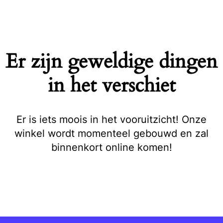
Naar
de
inhoud
springen
Er zijn geweldige dingen
in het verschiet
Er is iets moois in het vooruitzicht! Onze
winkel wordt momenteel gebouwd en zal
binnenkort online komen!