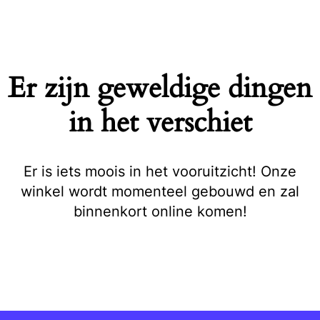
Naar
de
inhoud
springen
Er zijn geweldige dingen
in het verschiet
Er is iets moois in het vooruitzicht! Onze
winkel wordt momenteel gebouwd en zal
binnenkort online komen!