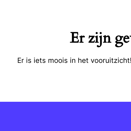
Naar
de
inhoud
Er zijn g
springen
Er is iets moois in het vooruitzi