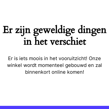
Naar
de
inhoud
springen
Er zijn geweldige dingen
in het verschiet
Er is iets moois in het vooruitzicht! Onze
winkel wordt momenteel gebouwd en zal
binnenkort online komen!