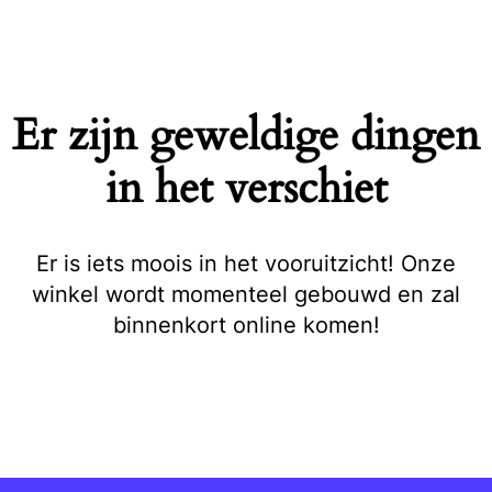
Naar
de
inhoud
springen
Er zijn geweldige dingen
in het verschiet
Er is iets moois in het vooruitzicht! Onze
winkel wordt momenteel gebouwd en zal
binnenkort online komen!