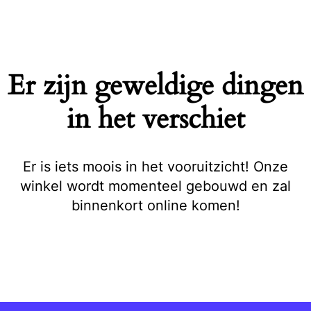
Naar
de
inhoud
springen
Er zijn geweldige dingen
in het verschiet
Er is iets moois in het vooruitzicht! Onze
winkel wordt momenteel gebouwd en zal
binnenkort online komen!