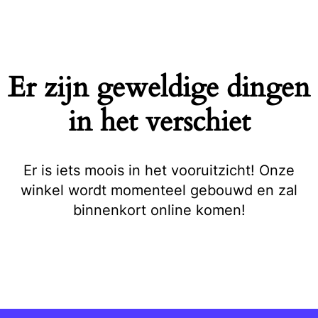
Naar
de
inhoud
springen
Er zijn geweldige dingen
in het verschiet
Er is iets moois in het vooruitzicht! Onze
winkel wordt momenteel gebouwd en zal
binnenkort online komen!