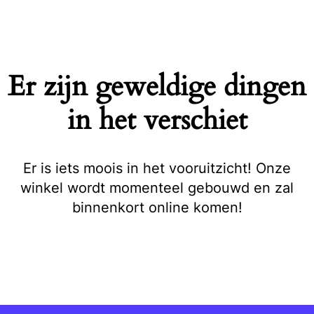
Naar
de
inhoud
springen
Er zijn geweldige dingen
in het verschiet
Er is iets moois in het vooruitzicht! Onze
winkel wordt momenteel gebouwd en zal
binnenkort online komen!