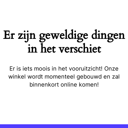
Naar
de
inhoud
springen
Er zijn geweldige dingen
in het verschiet
Er is iets moois in het vooruitzicht! Onze
winkel wordt momenteel gebouwd en zal
binnenkort online komen!