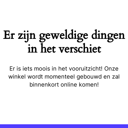
Naar
de
inhoud
springen
Er zijn geweldige dingen
in het verschiet
Er is iets moois in het vooruitzicht! Onze
winkel wordt momenteel gebouwd en zal
binnenkort online komen!