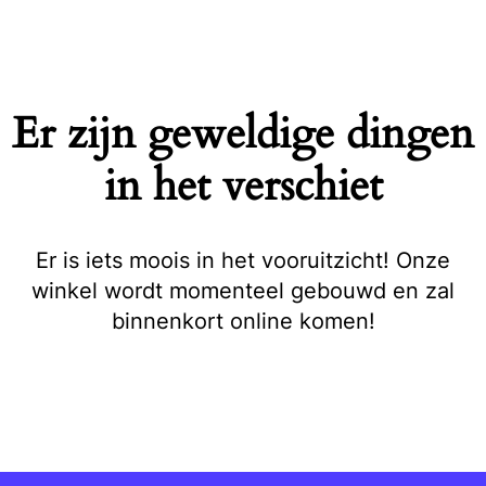
Naar
de
inhoud
springen
Er zijn geweldige dingen
in het verschiet
Er is iets moois in het vooruitzicht! Onze
winkel wordt momenteel gebouwd en zal
binnenkort online komen!