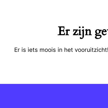
Naar
de
inhoud
Er zijn g
springen
Er is iets moois in het vooruitzi