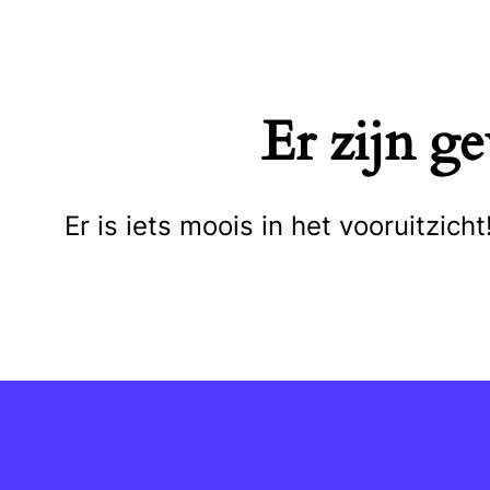
Naar
de
inhoud
Er zijn g
springen
Er is iets moois in het vooruitzi