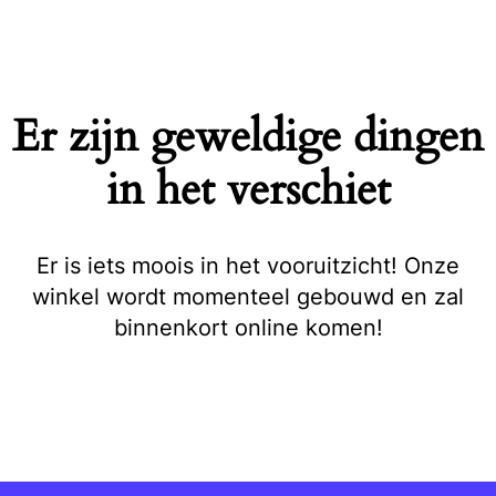
Naar
de
inhoud
springen
Er zijn geweldige dingen
in het verschiet
Er is iets moois in het vooruitzicht! Onze
winkel wordt momenteel gebouwd en zal
binnenkort online komen!