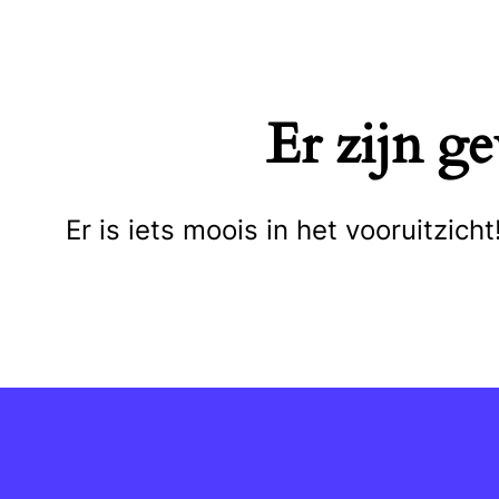
Naar
de
inhoud
Er zijn g
springen
Er is iets moois in het vooruitzi