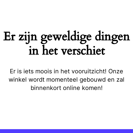
Naar
de
inhoud
springen
Er zijn geweldige dingen
in het verschiet
Er is iets moois in het vooruitzicht! Onze
winkel wordt momenteel gebouwd en zal
binnenkort online komen!