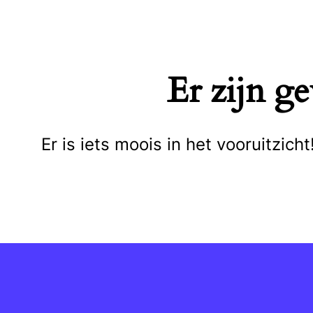
Naar
de
inhoud
Er zijn g
springen
Er is iets moois in het vooruitzi