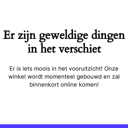
Naar
de
inhoud
springen
Er zijn geweldige dingen
in het verschiet
Er is iets moois in het vooruitzicht! Onze
winkel wordt momenteel gebouwd en zal
binnenkort online komen!