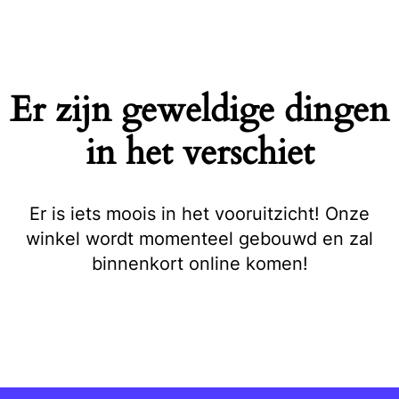
Naar
de
inhoud
springen
Er zijn geweldige dingen
in het verschiet
Er is iets moois in het vooruitzicht! Onze
winkel wordt momenteel gebouwd en zal
binnenkort online komen!