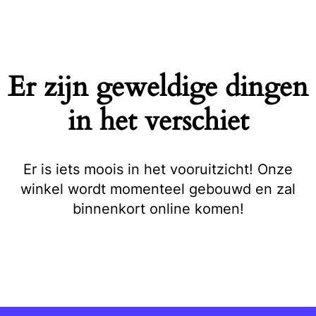
Naar
de
inhoud
springen
Er zijn geweldige dingen
in het verschiet
Er is iets moois in het vooruitzicht! Onze
winkel wordt momenteel gebouwd en zal
binnenkort online komen!