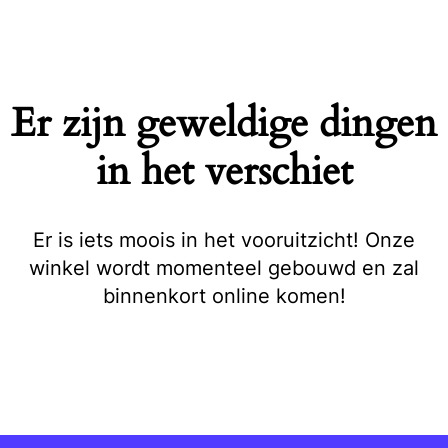
Naar
de
inhoud
springen
Er zijn geweldige dingen
in het verschiet
Er is iets moois in het vooruitzicht! Onze
winkel wordt momenteel gebouwd en zal
binnenkort online komen!