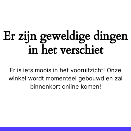
Naar
de
inhoud
springen
Er zijn geweldige dingen
in het verschiet
Er is iets moois in het vooruitzicht! Onze
winkel wordt momenteel gebouwd en zal
binnenkort online komen!