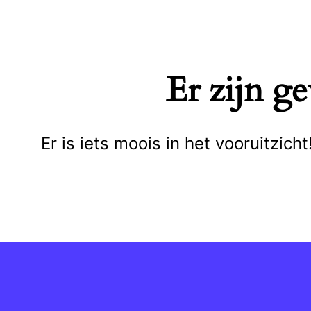
Naar
de
inhoud
Er zijn g
springen
Er is iets moois in het vooruitzi