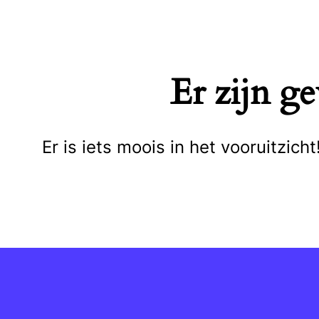
Naar
de
inhoud
Er zijn g
springen
Er is iets moois in het vooruitzi