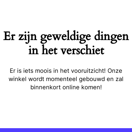
Naar
de
inhoud
springen
Er zijn geweldige dingen
in het verschiet
Er is iets moois in het vooruitzicht! Onze
winkel wordt momenteel gebouwd en zal
binnenkort online komen!