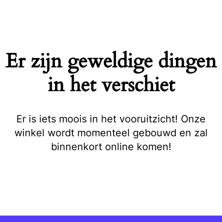
Naar
de
inhoud
springen
Er zijn geweldige dingen
in het verschiet
Er is iets moois in het vooruitzicht! Onze
winkel wordt momenteel gebouwd en zal
binnenkort online komen!