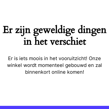
Naar
de
inhoud
springen
Er zijn geweldige dingen
in het verschiet
Er is iets moois in het vooruitzicht! Onze
winkel wordt momenteel gebouwd en zal
binnenkort online komen!