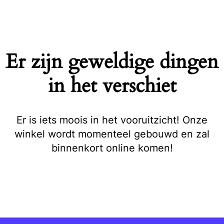
Naar
de
inhoud
springen
Er zijn geweldige dingen
in het verschiet
Er is iets moois in het vooruitzicht! Onze
winkel wordt momenteel gebouwd en zal
binnenkort online komen!