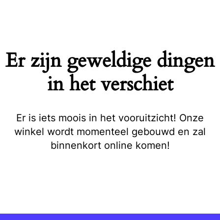
Naar
de
inhoud
springen
Er zijn geweldige dingen
in het verschiet
Er is iets moois in het vooruitzicht! Onze
winkel wordt momenteel gebouwd en zal
binnenkort online komen!