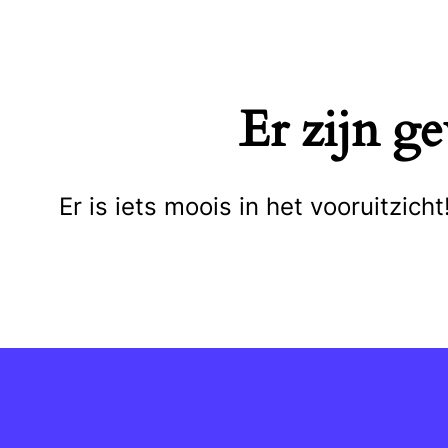
Naar
de
inhoud
Er zijn g
springen
Er is iets moois in het vooruitzi