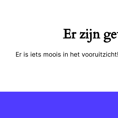
Naar
de
inhoud
Er zijn g
springen
Er is iets moois in het vooruitzi