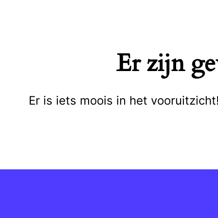
Naar
de
inhoud
Er zijn g
springen
Er is iets moois in het vooruitzi