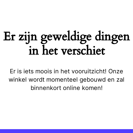
Naar
de
inhoud
springen
Er zijn geweldige dingen
in het verschiet
Er is iets moois in het vooruitzicht! Onze
winkel wordt momenteel gebouwd en zal
binnenkort online komen!