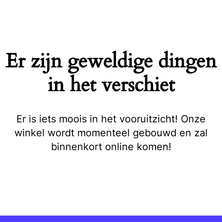
Naar
de
inhoud
springen
Er zijn geweldige dingen
in het verschiet
Er is iets moois in het vooruitzicht! Onze
winkel wordt momenteel gebouwd en zal
binnenkort online komen!