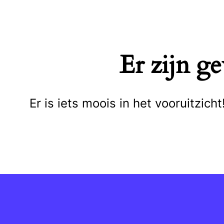
Naar
de
inhoud
Er zijn g
springen
Er is iets moois in het vooruitzi