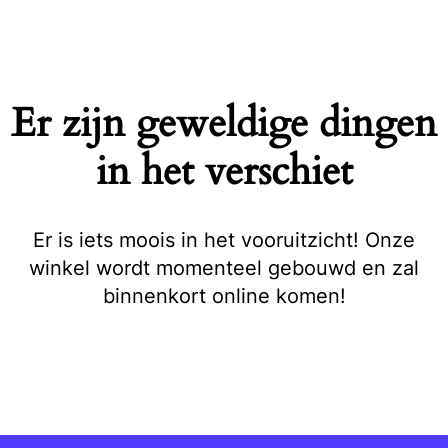
Naar
de
inhoud
springen
Er zijn geweldige dingen
in het verschiet
Er is iets moois in het vooruitzicht! Onze
winkel wordt momenteel gebouwd en zal
binnenkort online komen!