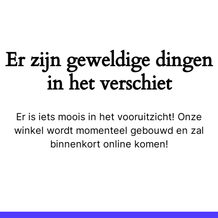
Naar
de
inhoud
springen
Er zijn geweldige dingen
in het verschiet
Er is iets moois in het vooruitzicht! Onze
winkel wordt momenteel gebouwd en zal
binnenkort online komen!