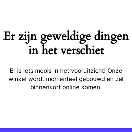
Naar
de
inhoud
springen
Er zijn geweldige dingen
in het verschiet
Er is iets moois in het vooruitzicht! Onze
winkel wordt momenteel gebouwd en zal
binnenkort online komen!