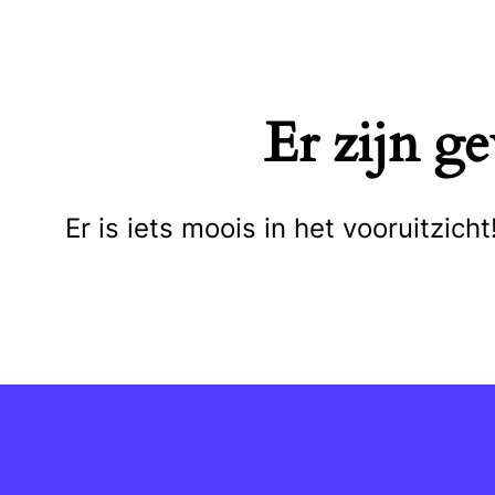
Naar
de
inhoud
Er zijn g
springen
Er is iets moois in het vooruitzi