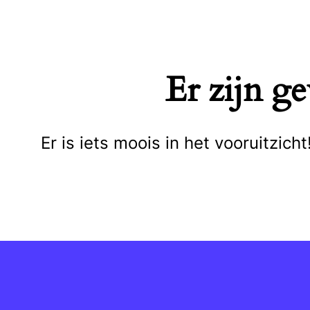
Naar
de
inhoud
Er zijn g
springen
Er is iets moois in het vooruitzi