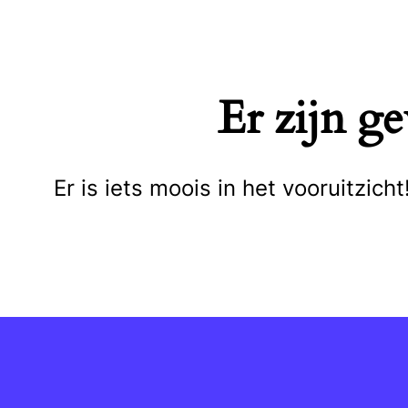
Naar
de
inhoud
Er zijn g
springen
Er is iets moois in het vooruitzi