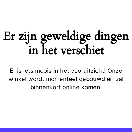
Naar
de
inhoud
springen
Er zijn geweldige dingen
in het verschiet
Er is iets moois in het vooruitzicht! Onze
winkel wordt momenteel gebouwd en zal
binnenkort online komen!