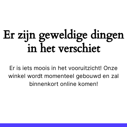
Naar
de
inhoud
springen
Er zijn geweldige dingen
in het verschiet
Er is iets moois in het vooruitzicht! Onze
winkel wordt momenteel gebouwd en zal
binnenkort online komen!