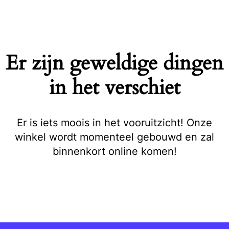
Naar
de
inhoud
springen
Er zijn geweldige dingen
in het verschiet
Er is iets moois in het vooruitzicht! Onze
winkel wordt momenteel gebouwd en zal
binnenkort online komen!