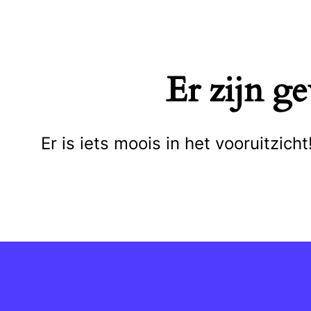
Naar
de
inhoud
Er zijn g
springen
Er is iets moois in het vooruitzi