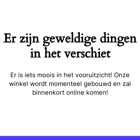
Naar
de
inhoud
springen
Er zijn geweldige dingen
in het verschiet
Er is iets moois in het vooruitzicht! Onze
winkel wordt momenteel gebouwd en zal
binnenkort online komen!