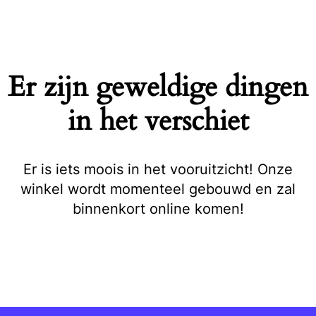
Naar
de
inhoud
springen
Er zijn geweldige dingen
in het verschiet
Er is iets moois in het vooruitzicht! Onze
winkel wordt momenteel gebouwd en zal
binnenkort online komen!