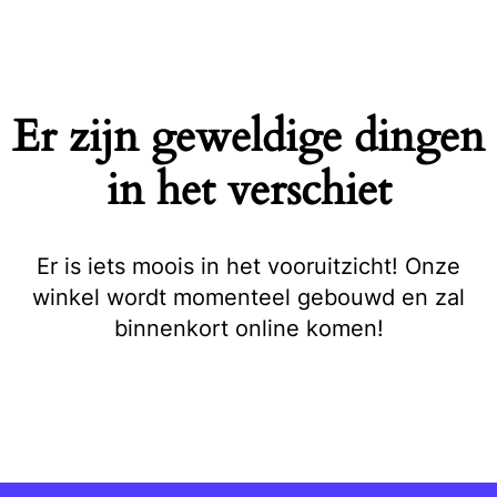
Naar
de
inhoud
springen
Er zijn geweldige dingen
in het verschiet
Er is iets moois in het vooruitzicht! Onze
winkel wordt momenteel gebouwd en zal
binnenkort online komen!