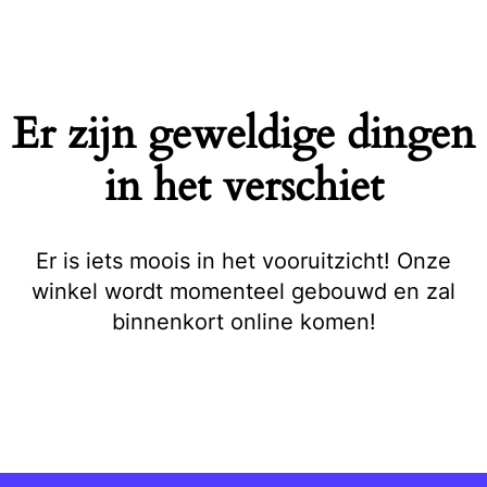
Naar
de
inhoud
springen
Er zijn geweldige dingen
in het verschiet
Er is iets moois in het vooruitzicht! Onze
winkel wordt momenteel gebouwd en zal
binnenkort online komen!